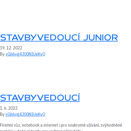
STAVBYVEDOUCÍ JUNIOR
19. 12. 2022
By
vGh6vg4J00NIUeKyQ
STAVBYVEDOUCÍ
1. 6. 2022
By
vGh6vg4J00NIUeKyQ
Firemní vůz, notebook a internet i pro soukromé užívání, zvýhodněné