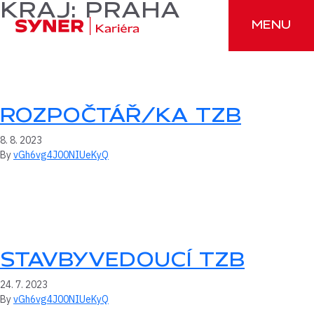
Přeskočit na obsah
KRAJ:
PRAHA
MENU
ROZPOČTÁŘ/KA TZB
8. 8. 2023
By
vGh6vg4J00NIUeKyQ
STAVBYVEDOUCÍ TZB
24. 7. 2023
By
vGh6vg4J00NIUeKyQ