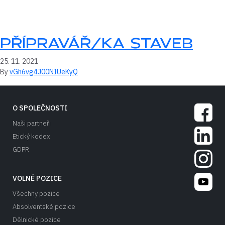
PŘÍPRAVÁŘ/KA STAVEB
25. 11. 2021
By
vGh6vg4J00NIUeKyQ
SOCIÁLN
Facebook
O SPOLEČNOSTI
Naši partneři
LinkedIn 
Etický kodex
GDPR
Instagram
YouTube S
VOLNÉ POZICE
Všechny pozice
Absolventské pozice
Dělnické pozice