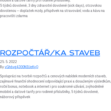
mobilní a datové tarify pro rodinné příslušníky,
5 týdnů dovolené, 3 dny zdravotní dovolené (sick days), otcovskou
dovolenou – doplatek mzdy, příspěvek na stravování; vodu a kávu na
pracovišti zdarma
ROZPOČTÁŘ/KA STAVEB
25. 5. 2022
By
vGh6vg4J00NIUeKyQ
Spolupráci na tvorbě rozpočtů a cenových nabídek moderních staveb,
zajímavé finanční ohodnocení odpovídající praxi a dosaženým výsledkům,
roční bonus, notebook a internet i pro soukromé užívání, zvýhodněné
mobilní a datové tarify pro rodinné příslušníky, 5 týdnů dovolené,
náborový příspěvek