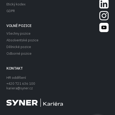
LinkedIn 
Etický kodex
GDPR
Instagram
YouTube S
VOLNÉ POZICE
Všechny pozice
Absolventské pozice
Dělnické pozice
Odborné pozice
KONTAKT
HR oddělení
+420 721 636 100
kariera@syner.cz