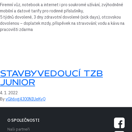
Firemní vůz, notebook a internet i pro soukromé užívání, zvýhodněné
mobilní a datové tarify pro rodinné příslušníky,
5 týdnů dovolené, 3 dny zdravotní dovolené (sick days), otcovskou
dovolenou – doplatek mzdy, příspěvek na stravování; vodu a kávu na
pracovišti zdarma
STAVBYVEDOUCÍ TZB
JUNIOR
4. 1. 2022
By
vGh6vg4J00NIUeKyQ
SOCIÁLN
Facebook
O SPOLEČNOSTI
Naši partneři