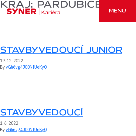
Přeskočit na obsah
KRAJ:
PARDUBICE
MENU
STAVBYVEDOUCÍ JUNIOR
19. 12. 2022
By
vGh6vg4J00NIUeKyQ
STAVBYVEDOUCÍ
1. 6. 2022
By
vGh6vg4J00NIUeKyQ